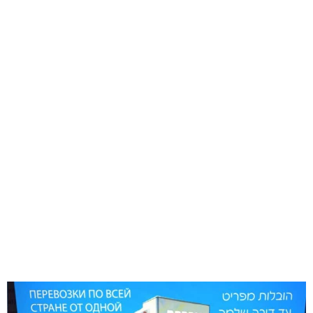
הובלות קטנות בת ים
הובלת דירות במרכז
הובלת דירות בראשון לציון
перевозки в израиле
פרטי התקשרות
התקשרו: 054-5436099
avicoen7575@gmail.com
וואטסאפ: דברו איתנו >>
עשו לנו לייק